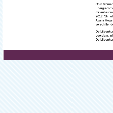
Op 8 februa
Energieconve
milieubarome
2012. Stimul
Avans Hoges
verschillend
De bijeenkom
Leerdam. Inlo
De bijeenkom