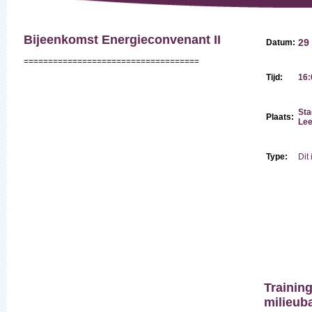
Bijeenkomst Energieconvenant II
29
Datum:
====================================
Tijd:
16:
Sta
Plaats:
Le
Type:
Di
t
Training
milieub