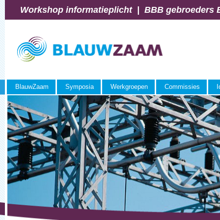
Workshop informatieplicht
|
BBB gebroeders Blok
BlauwZaam
Symposia
Werkgroepen
Commissies
I